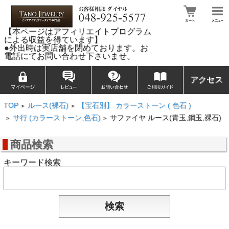
【本ページはアフィリエイトプログラム
による収益を得ています】
●外出時は実店舗を閉めております。お
電話にてお問い合わせ下さいませ。
アクセス
TOP
ルース(裸石)
【宝石別】 カラーストーン ( 色石 )
>
>
サ行 (カラーストーン,色石)
サファイヤ ルース(青玉,鋼玉,裸石)
>
>
商品検索
キーワード検索