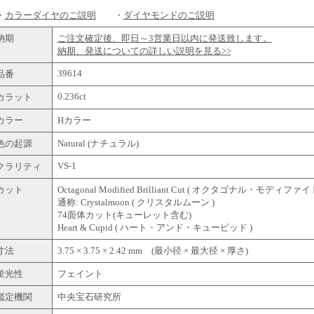
・
カラーダイヤのご説明
・
ダイヤモンドのご説明
納期
ご注文確定後、即日～3営業日以内に発送致します。
納期、発送についての詳しい説明を見る>>
39614
品番
0.236ct
カラット
カラー
Hカラー
色の起源
Natural (ナチュラル)
VS-1
クラリティ
カット
Octagonal Modified Brilliant Cut ( オクタゴナル・モ
通称: Crystalmoon ( クリスタルムーン )
74面体カット(キューレット含む)
Heart & Cupid ( ハート・アンド・キューピッド )
寸法
3.75 × 3.75 × 2.42 mm (最小径 × 最大径 × 厚さ)
蛍光性
フェイント
鑑定機関
中央宝石研究所