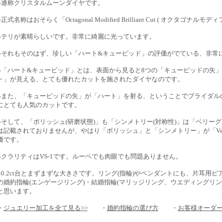
●通称クリスタルムーンダイヤです。
●正式名称はおそらく「Octagonal Modified Brilliant Cut ( オクタゴ
●テリが素晴らしいです。非常に綺麗に光っています。
●それもそのはず、珍しい「ハート&キューピッド」の評価がでている、非常
●「ハート&キューピッド」とは、表面から見ると8つの「キューピッドの矢」
ト」が見える、とても優れたカットを施されたダイヤなのです。
●また、「キューピッドの矢」が「ハート」を射る、ということでブライダルの
にとても人気のカットです。
●そして、「ポリッシュ(研磨状態)」も「シンメトリー(対称性)」は「ベリー
は記載されておりませんが、やはり「ポリッシュ」と「シンメトリー」が「Very
価です。
●クラリティはVS-1です。ルーペでも肉眼でも問題ありません。
●0.2ct台とまずまずな大きさです。リング(指輪)やペンダントにも、片耳用
の婚約指輪(エンゲージリング)・結婚指輪(マリッジリング、ウエディングリン
と思います。
・
ジュエリー加工を全て見る>>
・
婚約指輪の選び方
・
お客様オーダ