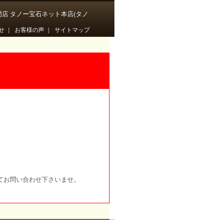
門店 タノー宝石ネット本店(タノ
せ
｜
お客様の声
｜
サイトマップ
てお問い合わせ下さいませ。