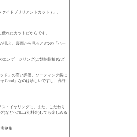
ナルモディファイドブリリアントカット ) 」。
に優れたカットだからです。
が見え、裏面から見ると8つの「ハー
エンゲージリング(ご婚約指輪)など
グッド」の高い評価。ソーティング袋に
 Good」なのは珍しいですし、高評
ピアス・イヤリングに、また、こだわり
グ)などへ加工(別料金)しても楽しめる
ー実例集