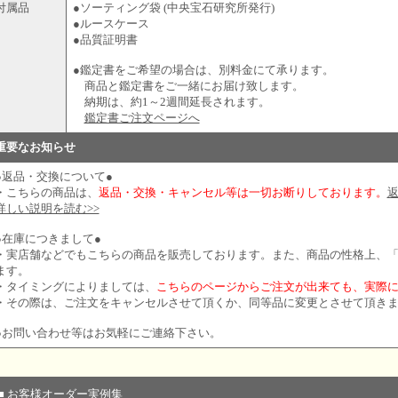
付属品
●ソーティング袋 (中央宝石研究所発行)
●ルースケース
●品質証明書
●鑑定書をご希望の場合は、別料金にて承ります。
商品と鑑定書をご一緒にお届け致します。
納期は、約1～2週間延長されます。
鑑定書ご注文ページへ
重要なお知らせ
●返品・交換について●
・こちらの商品は、
返品・交換・キャンセル等は一切お断りしております。
詳しい説明を読む>>
●在庫につきまして●
・実店舗などでもこちらの商品を販売しております。また、商品の性格上、
ます。
・タイミングによりましては、
こちらのページからご注文が出来ても、実際
・その際は、ご注文をキャンセルさせて頂くか、同等品に変更とさせて頂き
●お問い合わせ等はお気軽にご連絡下さい。
■ お客様オーダー実例集