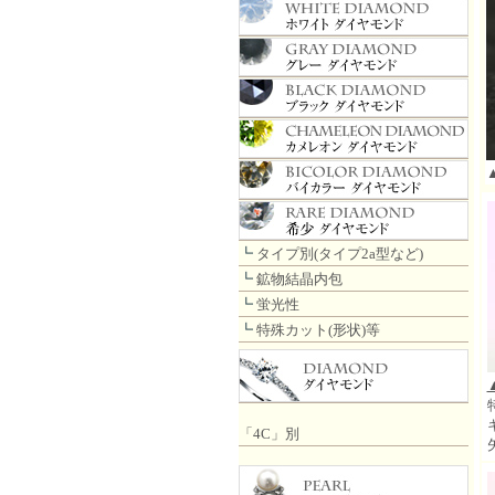
┗
タイプ別(タイプ2a型など)
┗
鉱物結晶内包
┗
蛍光性
┗
特殊カット(形状)等
「4C」別