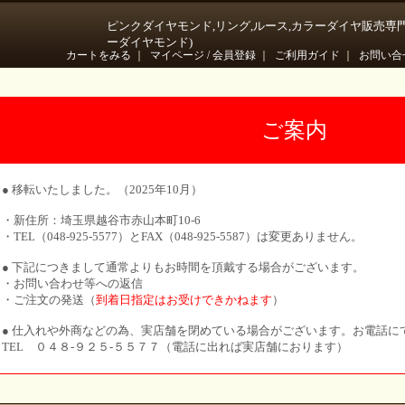
ピンクダイヤモンド,リング,ルース,カラーダイヤ販売専
ーダイヤモンド)
カートをみる
｜
マイページ / 会員登録
｜
ご利用ガイド
｜
お問い合
ご案内
● 移転いたしました。（2025年10月）
・新住所：埼玉県越谷市赤山本町10-6
・TEL（048-925-5577）とFAX（048-925-5587）は変更ありません。
● 下記につきまして通常よりもお時間を頂戴する場合がございます。
・お問い合わせ等への返信
・ご注文の発送（
到着日指定はお受けできかねます
）
● 仕入れや外商などの為、実店舗を閉めている場合がございます。お電話に
TEL ０４８-９２５-５５７７（電話に出れば実店舗におります）