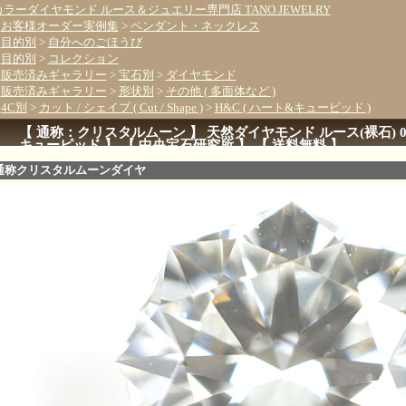
カラーダイヤモンド ルース＆ジュエリー専門店 TANO JEWELRY
>
お客様オーダー実例集
>
ペンダント・ネックレス
>
目的別
>
自分へのごほうび
>
目的別
>
コレクション
>
販売済みギャラリー
>
宝石別
>
ダイヤモンド
>
販売済みギャラリー
>
形状別
>
その他 ( 多面体など )
>
4C別
>
カット / シェイプ ( Cut / Shape )
>
H&C ( ハート&キューピッド )
【 通称：クリスタルムーン 】 天然ダイヤモンド ルース(裸石) 0.236
キューピッド 】 【 中央宝石研究所 】 【 送料無料 】
通称クリスタルムーンダイヤ