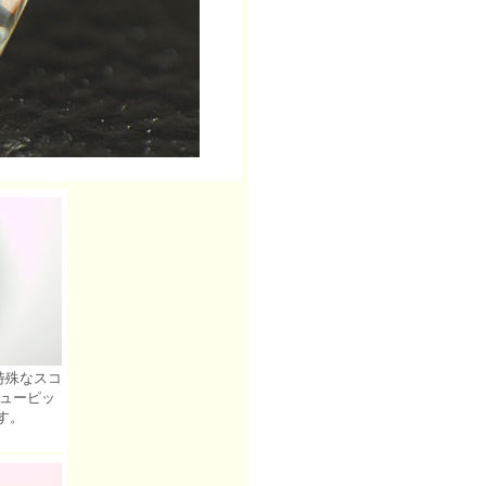
殊なスコ
ューピッ
す。