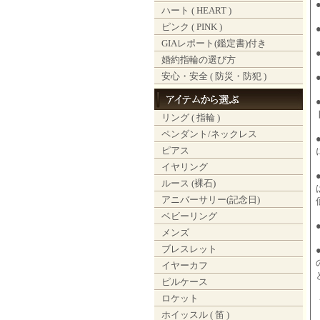
ハート ( HEART )
ピンク ( PINK )
GIAレポート(鑑定書)付き
婚約指輪の選び方
安心・安全 ( 防災・防犯 )
リング ( 指輪 )
ペンダント/ネックレス
ピアス
イヤリング
ルース (裸石)
アニバーサリー(記念日)
ベビーリング
メンズ
ブレスレット
イヤーカフ
ピルケース
ロケット
ホイッスル ( 笛 )