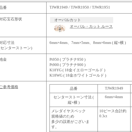
TJWR1949 / TJWR1950 / TJWR1951
品番
対応宝石形状
オーバルカット
オーバル・カット ルース
対応寸法
6mm×4mm、7mm×5mm、8mm×6mm ( 縦×横 )
(センターストーン)
地金
Pt950 ( プラチナ950 )
Pt900 ( プラチナ900 )
K18YG ( 18金イエローゴールド )
K18WG ( 18金ホワイトゴールド )
ご参考価格
TJWR1949
品番
6mm×4mm
センターストーン寸法 (
縦×横 )
メレダイヤスペック
10ピース合計約
0.3ct
規格値のため
多少の誤差がございま
す。