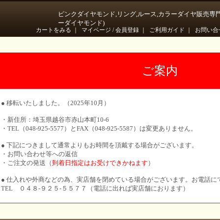
ピンクダイヤモンド,リング,ルース,カラーダイヤ販売専
ーダイヤモンド)
カートをみる
｜
マイページ / 会員登録
｜
ご利用ガイド
｜
お問い合
ご案内
● 移転いたしました。（2025年10月）
・新住所：埼玉県越谷市赤山本町10-6
・TEL（048-925-5577）とFAX（048-925-5587）は変更ありません。
● 下記につきまして通常よりもお時間を頂戴する場合がございます。
・お問い合わせ等への返信
・ご注文の発送（
到着日指定はお受けできかねます
）
● 仕入れや外商などの為、実店舗を閉めている場合がございます。お電話に
TEL ０４８-９２５-５５７７（電話に出れば実店舗におります）