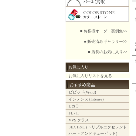
■ お客様オーダー実例集>>
■ 販売済みギャラリー>>
■ 店長のお気に入り>>
お気に入り
お気に入りリストを見る
ビビッド(Vivid)
インテンス (Intense)
Dカラー
FL / IF
VVS クラス
3EX H&C (トリプルエクセレント
ハートアンドキューピッド)