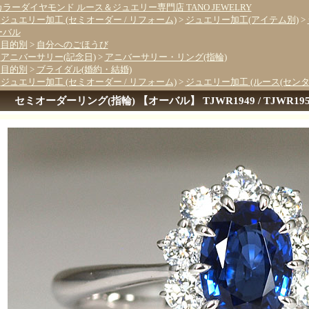
カラーダイヤモンド ルース＆ジュエリー専門店 TANO JEWELRY
>
ジュエリー加工 (セミオーダー / リフォーム)
>
ジュエリー加工(アイテム別)
>
ーバル
>
目的別
>
自分へのごほうび
>
アニバーサリー(記念日)
>
アニバーサリー・リング(指輪)
>
目的別
>
ブライダル(婚約・結婚)
>
ジュエリー加工 (セミオーダー / リフォーム)
>
ジュエリー加工 (ルース(セン
セミオーダーリング(指輪) 【オーバル】 TJWR1949 / TJWR1950 