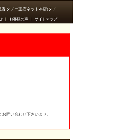
門店 タノー宝石ネット本店(タノ
せ
｜
お客様の声
｜
サイトマップ
てお問い合わせ下さいませ。