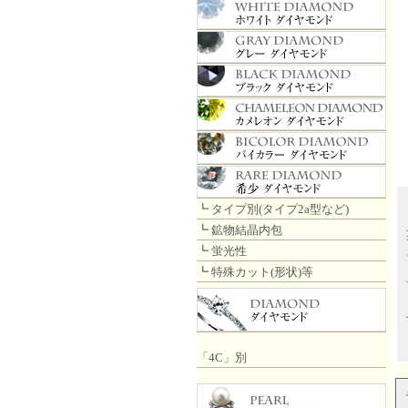
┗
タイプ別(タイプ2a型など)
┗
鉱物結晶内包
┗
蛍光性
┗
特殊カット(形状)等
「4C」別