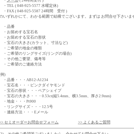
・
メール
( 24時間受付 )
・TEL ( 048-925-5577 水曜定休)
・FAX ( 048-925-5587 24時間 受付 )
のいずれかにて、わかる範囲で結構でございます。まずは お問合せ下さいま
・品番
・お留めする宝石名
・お留めする宝石の形状
・宝石の大きさ(カラット、寸法など)
・ご希望の地金の種類
・ご希望のリングサイズ(リングの場合)
・その他ご要望、備考等
・ご希望のご連絡方法
(例)
・品番・・・AB12-A1234
・宝石名・・・ピンクダイヤモンド
・宝石の形状・・・ペアシェイプ
・宝石の大きさ・・・0.53ct(縦5.4mm、横3.5mm、厚さ2.9mm)
・地金・・・Pt900
・リングサイズ・・・12.5号
・連絡方法・・・Eメール
>> セミオーダーお問合せフォーム
>> よくあるご質問
(2) その他ご希望等ございましたら、合わせてお問合せ下さい。