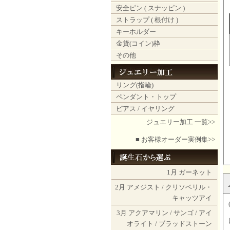
安全ピン ( スナッピン )
ストラップ ( 根付け )
キーホルダー
金貨(コイン)枠
その他
リング(指輪)
ペンダント・トップ
ピアス / イヤリング
ジュエリー加工 一覧>>
■ お客様オーダー実例集>>
1月
ガーネット
2月
アメジスト
/
クリソベリル・
キャッツアイ
3月
アクアマリン
/
サンゴ
/
アイ
オライト
/
ブラッドストーン