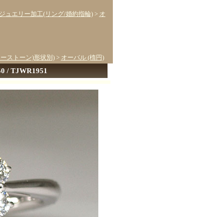
ジュエリー加工(リング/婚約指輪)
>
オ
ターストーン)形状別)
>
オーバル (楕円)
/ TJWR1951