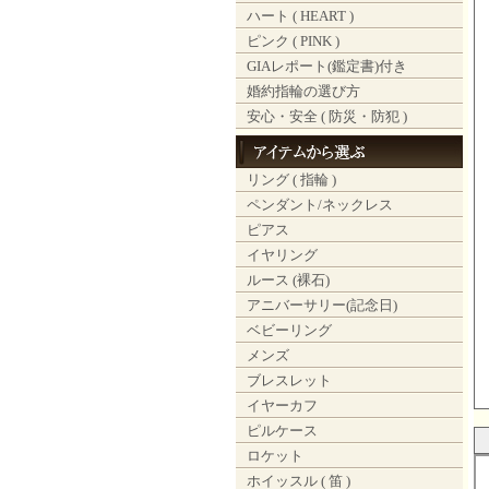
ハート ( HEART )
ピンク ( PINK )
GIAレポート(鑑定書)付き
婚約指輪の選び方
安心・安全 ( 防災・防犯 )
リング ( 指輪 )
ペンダント/ネックレス
ピアス
イヤリング
ルース (裸石)
アニバーサリー(記念日)
ベビーリング
メンズ
ブレスレット
イヤーカフ
ピルケース
ロケット
ホイッスル ( 笛 )