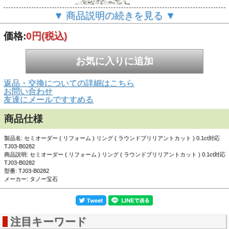
▼ 商品説明の続きを見る ▼
価格:
0円
(税込)
返品・交換についての詳細はこちら
お問い合わせ
友達にメールですすめる
商品仕様
▲リング上半分全てにダイヤモンドがセッティングされ
製品名: セミオーダー ( リフォーム ) リング ( ラウンドブリリアントカット ) 0.1ct対応
ています。リボンのような柔らかい表情です。
TJ03-B0282
商品説明: セミオーダー ( リフォーム ) リング ( ラウンドブリリアントカット ) 0.1ct対応
TJ03-B0282
デザイン規格
型番: TJ03-B0282
メーカー: タノー宝石
品
TJ03-B0282
番
対
応
注目キーワード
宝