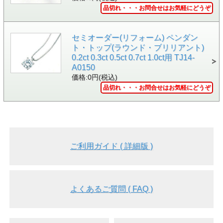
Aランク
Bランク
Cランク
Dラ
品切れ・・・お問合せはお気軽にどうぞ
Pt900
￥159,200
￥136,900
￥130,000
￥12
K18YG
￥141,400
￥119,100
￥112,200
￥10
地
セミオーダー(リフォーム) ペンダン
金
K18WG
￥153,300
￥131,000
￥124,100
￥11
ト・トップ(ラウンド・ブリリアント)
0.2ct 0.3ct 0.5ct 0.7ct 1.0ct用 TJ14-
K18PG
￥144,500
￥122,200
￥115,300
￥10
A0150
ご
価格:0円(税込)
参
■ご注意点■
考
【上記価格について】
品切れ・・・お問合せはお気軽にどうぞ
価
・「リング枠」 + 「サイドストーン(サイドストーン
格
場合)」 + 「石留め料」 の合計金額です。
・
センターストーンの価格は含まれていません。
・2016(平成28)年08月30日時点でのご参考価格です
相場、為替相場により、価格は予告なく変更となりま
確なお見積り、詳細は以下の
ご注文・お問合せ方法
よ
合せ下さい。
ご利用ガイド ( 詳細版 )
・消費税込、送料無料です。
・サイズは12号として計算しております。おサイズに
格は変動いたします。
・センターストーンの大きさ・形状により、リングの
幅・厚さ・地金の総重量など違いがございます。
よくあるご質問 ( FAQ )
お客様 ご愛用 セミオーダー & フルオーダー ご紹介コーナー