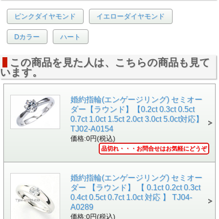
ラウンド・ブリリアント・カット
石
形
ピンクダイヤモンド
イエローダイヤモンド
状
Dカラー
ハート
対
応
カ
この商品を見た人は、こちらの商品も見て
ラ
います。
ッ
ト
数
(セ
0.1ct台
婚約指輪(エンゲージリング) セミオー
ン
ダー【ラウンド】【0.2ct 0.3ct 0.5ct
タ
ー
0.7ct 1.0ct 1.5ct 2.0ct 3.0ct 5.0ct対応】
ス
TJ02-A0154
ト
価格:0円(税込)
ー
品切れ・・・お問合せはお気軽にどうぞ
ン)
地
Pt900 ( プラチナ900 )
金
K18YG ( 18金イエローゴールド )
婚約指輪(エンゲージリング) セミオー
K18WG ( 18金ホワイトゴールド )
ダー 【ラウンド】 【 0.1ct 0.2ct 0.3ct
K18PG ( 18金ピンクゴールド )
0.4ct 0.5ct 0.7ct 1.0ct 対応 】 TJ04-
A0289
サイドストーン(メレダイヤ)
価格:0円(税込)