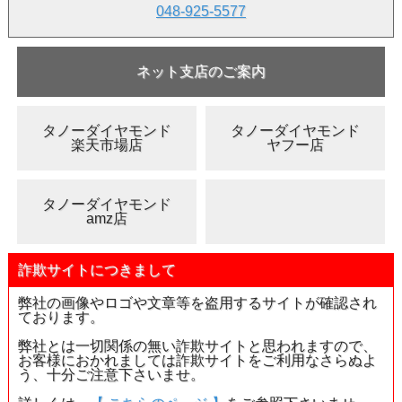
048-925-5577
のいずれかにて、わかる範囲で結構でございます。まず
は お問合せ下さいませ。
・品番
・お留めする宝石名
ネット支店のご案内
・お留めする宝石の形状
・宝石の大きさ(カラット、寸法など)
・ご希望の地金の種類
・ご希望のリングサイズ(リングの場合)
タノーダイヤモンド
タノーダイヤモンド
・その他ご要望、備考等
楽天市場店
ヤフー店
・ご希望のご連絡方法
(例)
・品番・・・AB12-A1234
タノーダイヤモンド
・宝石名・・・ピンクダイヤモンド
amz店
・宝石の形状・・・ペアシェイプ
・宝石の大きさ・・・0.53ct(縦5.4mm、横3.5mm、厚
さ2.9mm)
詐欺サイトにつきまして
・地金・・・Pt900
・リングサイズ・・・12.5号
・連絡方法・・・Eメール
弊社の画像やロゴや文章等を盗用するサイトが確認され
ております。
>> セミオーダーお問合せフォーム
>> よくある
ご質問
弊社とは一切関係の無い詐欺サイトと思われますので、
お客様におかれましては詐欺サイトをご利用なさらぬよ
う、十分ご注意下さいませ。
(2) その他ご希望等ございましたら、合わせてお問合せ
下さい。