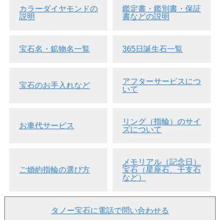
カラーダイヤモンドの
鑑定書・鑑別書・保証
説明
書などの説明
宝石名・鉱物名一覧
365日誕生石一覧
アフターサービスにつ
宝石のお手入れなど
いて
リング（指輪）のサイ
お車代サービス
ズについて
メモリアル（記念日）
ご注文・お問合せ方法
ご婚約指輪の選び方
宝石（星座石、干支石
など）
(1)
セミオーダーお問合せフォーム
からお問合せ頂くか、
以下の内容を、
・
メール
( 24時間受付 )
タノー宝石に電話で問い合わせる
・TEL ( 048-925-5577 水曜定休)
・FAX ( 048-925-5587 24時間 受付 )