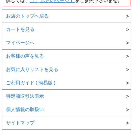
詳しくは、
【 こちらのページ 】
をご参照下さいませ。
(例)
・ピンクダイヤではなくルビーだが可能ですか？
・ブルーダイヤの形状がハート型ですが可能ですか？
お店のトップへ戻る
・メレダイヤを全て天然のピンクダイヤにしたいので
すが・・・。
カートを見る
・記念日、イニシャル、ハートマークなどを刻印して
もらいたいのだが・・・。
・雑誌に載っていたこのデザインで作りたいのだ
マイページへ
が・・・。
・ここの部分はPt900、他の部分はK18YGで・・・。
・ここのデザインだけちょっと変更・・・。
お客様の声を見る
どのようなことでもお気軽にお問合せ下さいませ。
お気に入りリストを見る
【 こだわりの改作例 】 画像をクリックすると新し
いウィンドウで詳細をご覧頂けます。
ご利用ガイド ( 簡易版 )
特定商取引法表示
個人情報の取扱い
→
サイトマップ
▲基本デザイン 品