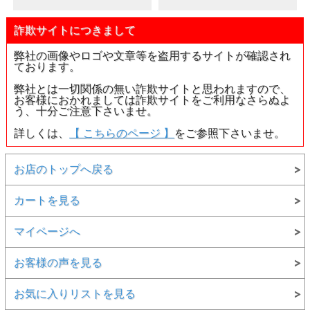
●和名は、珊瑚(さんご、サンゴ)です。
詐欺サイトにつきまして
●珊瑚には、表面、内部とも亀裂や欠け、不純物、黒・茶色
部、褐色部、穴などが存在しています。
弊社の画像やロゴや文章等を盗用するサイトが確認され
自然のモノですのでどうしても存在しておりますが、逆に世
ております。
界に一つだけの特徴とお考え頂ければ幸いです。
弊社とは一切関係の無い詐欺サイトと思われますので、
●地金は18金イエローゴールド(K18YG)。安心のゴールド製
お客様におかれましては詐欺サイトをご利用なさらぬよ
品です。
う、十分ご注意下さいませ。
●チェーンは別売りです。
詳しくは、
【 こちらのページ 】
をご参照下さいませ。
・
エンジェル・スキン・コーラル(ボケさんご)
お店のトップへ戻る
・
モモ珊瑚 ( モモサンゴ )
・
レッド・コーラル ( 赤珊瑚 )
カートを見る
・
枝珊瑚 ( エダサンゴ )
マイページへ
・
サンゴ(コーラル、珊瑚、さんご)
お客様の声を見る
・
イエローゴールド(金)
・
誕生日石
お気に入りリストを見る