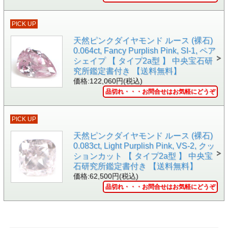
PICK UP
天然ピンクダイヤモンド ルース (裸石)
0.064ct, Fancy Purplish Pink, SI-1, ペア
▲裏面画像
●チェーンは別売りです。
シェイプ 【 タイプ2a型 】 中央宝石研
究所鑑定書付き 【送料無料】
価格:122,060円(税込)
品切れ・・・お問合せはお気軽にどうぞ
PICK UP
天然ピンクダイヤモンド ルース (裸石)
0.083ct, Light Purplish Pink, VS-2, クッ
ションカット 【 タイプ2a型 】 中央宝
石研究所鑑定書付き 【送料無料】
価格:62,500円(税込)
品切れ・・・お問合せはお気軽にどうぞ
▲定規の上において撮影しました。大体の大きさをイメージ
して頂けると思います。
●チェーンは別売りです。