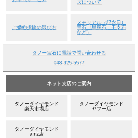
ズについて
●エンジェルスキンコーラルとは、別名「ボケさんご」とよ
ばれ、桃珊瑚の薄い桃色のような、ボケ(木瓜)の花のような
色合いのものを言います。
メモリアル（記念日）
ご婚約指輪の選び方
宝石（星座石、干支石
●ただの淡いピンク色系の珊瑚を「ボケさんご」と呼ぶこと
など）
もありますが、正式には「桃珊瑚」の「淡いピンク系の色」
のことをさします。
●ただの淡いピンク色系の珊瑚と区別する為に、モモサンゴ
タノー宝石に電話で問い合わせる
のボケのことを「本ボケ」と呼んでいます。
048-925-5577
●このページの珊瑚は、モモサンゴ(桃珊瑚)で、ボケサンゴ
にしては少し色が濃い目ですが、ボケの範疇に含ませていた
だきました。
ネット支店のご案内
●モモサンゴの特徴として中心部が白いというのがありま
す。少し判りづらいですが上の画像からも、このサンゴが桃
珊瑚であるという証拠の一つであるとお判りいただけると思
います。
*カットする場所により、中心部ではなく、側面部にあった
タノーダイヤモンド
タノーダイヤモンド
りします。ただ、原木の中心部が白いので、斜めにカットさ
楽天市場店
ヤフー店
れていたら、斜めに白い部分が貫通(突き抜けている)ように
なっていることもあります。
稀に、中心部の白い部分が入らないように、薄ピンク色の部
分だけをカットするとても贅沢なボケ珊瑚もあります。
タノーダイヤモンド
amz店
●英名は、コーラル(coral)です。