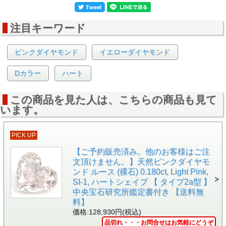
注目キーワード
ピンクダイヤモンド
イエローダイヤモンド
Dカラー
ハート
この商品を見た人は、こちらの商品も見て
います。
▲側面画像 別アングルです。
●チェーンは別売りです。
PICK UP
【ご予約販売済み。他のお客様はご注
文頂けません。】天然ピンクダイヤモ
ンド ルース (裸石) 0.180ct, Light Pink,
SI-1, ハートシェイプ 【 タイプ2a型 】
中央宝石研究所鑑定書付き 【送料無
料】
価格:128,930円(税込)
品切れ・・・お問合せはお気軽にどうぞ