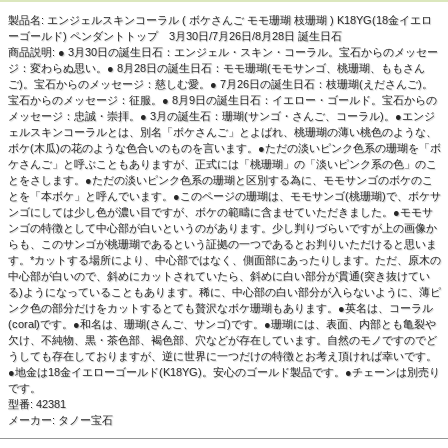
製品名: エンジェルスキンコーラル ( ボケさんご モモ珊瑚 枝珊瑚 ) K18YG(18金イエロ
ーゴールド) ペンダントトップ 3月30日/7月26日/8月28日 誕生日石
商品説明: ● 3月30日の誕生日石：エンジェル・スキン・コーラル。宝石からのメッセー
ジ：変わらぬ思い。● 8月28日の誕生日石：モモ珊瑚(モモサンゴ、桃珊瑚、ももさん
▲正面画像 黒い背景で撮影しました。
●チェーンは別売りで
ご)。宝石からのメッセージ：慈しむ愛。● 7月26日の誕生日石：枝珊瑚(えださんご)。
す。
宝石からのメッセージ：征服。● 8月9日の誕生日石：イエロー・ゴールド。宝石からの
メッセージ：忠誠・崇拝。● 3月の誕生石：珊瑚(サンゴ・さんご、コーラル)。●エンジ
ェルスキンコーラルとは、別名「ボケさんご」とよばれ、桃珊瑚の薄い桃色のような、
ボケ(木瓜)の花のような色合いのものを言います。●ただの淡いピンク色系の珊瑚を「ボ
ケさんご」と呼ぶこともありますが、正式には「桃珊瑚」の「淡いピンク系の色」のこ
とをさします。●ただの淡いピンク色系の珊瑚と区別する為に、モモサンゴのボケのこ
とを「本ボケ」と呼んでいます。●このページの珊瑚は、モモサンゴ(桃珊瑚)で、ボケサ
ンゴにしては少し色が濃い目ですが、ボケの範疇に含ませていただきました。●モモサ
ンゴの特徴として中心部が白いというのがあります。少し判りづらいですが上の画像か
らも、このサンゴが桃珊瑚であるという証拠の一つであるとお判りいただけると思いま
す。*カットする場所により、中心部ではなく、側面部にあったりします。ただ、原木の
中心部が白いので、斜めにカットされていたら、斜めに白い部分が貫通(突き抜けてい
る)ようになっていることもあります。稀に、中心部の白い部分が入らないように、薄ピ
ンク色の部分だけをカットするとても贅沢なボケ珊瑚もあります。●英名は、コーラル
(coral)です。●和名は、珊瑚(さんご、サンゴ)です。●珊瑚には、表面、内部とも亀裂や
欠け、不純物、黒・茶色部、褐色部、穴などが存在しています。自然のモノですのでど
うしても存在しておりますが、逆に世界に一つだけの特徴とお考え頂ければ幸いです。
●地金は18金イエローゴールド(K18YG)。安心のゴールド製品です。●チェーンは別売り
です。
▲側面画像
●チェーンは別売りです。
型番: 42381
メーカー: タノー宝石