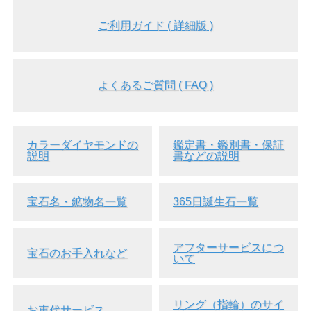
ご利用ガイド ( 詳細版 )
よくあるご質問 ( FAQ )
カラーダイヤモンドの
鑑定書・鑑別書・保証
説明
書などの説明
▲ ケース、ラッピングなど 詳細はこちら>>
宝石名・鉱物名一覧
365日誕生石一覧
● 3月30日の誕生日石：エンジェル・スキン・コーラル。宝
石からのメッセージ：変わらぬ思い。
● 8月28日の誕生日石：モモ珊瑚(モモサンゴ、桃珊瑚、もも
さんご)。宝石からのメッセージ：慈しむ愛。
アフターサービスにつ
宝石のお手入れなど
● 7月26日の誕生日石：枝珊瑚(えださんご)。宝石からのメ
いて
ッセージ：征服。
● 8月9日の誕生日石：イエロー・ゴールド。宝石からのメッ
セージ：忠誠・崇拝。
● 3月の誕生石：珊瑚(サンゴ・さんご、コーラル)。
リング（指輪）のサイ
お車代サービス