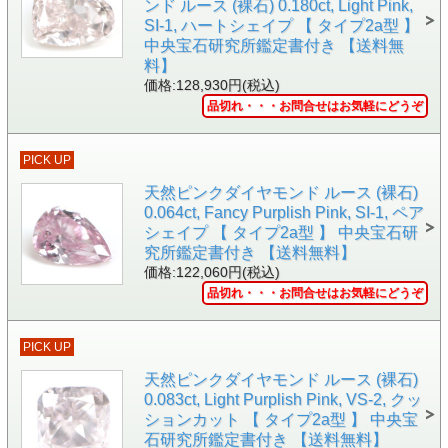
ンド ルース (裸石) 0.180ct, Light Pink,
SI-1, ハートシェイプ 【 タイプ2a型 】
中央宝石研究所鑑定書付き 【送料無
料】
価格:128,930円(税込)
品切れ・・・お問合せはお気軽にどうぞ
▲正面拡大画像 黒い背景で撮影しました。
PICK UP
天然ピンクダイヤモンド ルース (裸石)
0.064ct, Fancy Purplish Pink, SI-1, ペア
シェイプ 【 タイプ2a型 】 中央宝石研
究所鑑定書付き 【送料無料】
価格:122,060円(税込)
品切れ・・・お問合せはお気軽にどうぞ
PICK UP
天然ピンクダイヤモンド ルース (裸石)
0.083ct, Light Purplish Pink, VS-2, クッ
ションカット 【 タイプ2a型 】 中央宝
石研究所鑑定書付き 【送料無料】