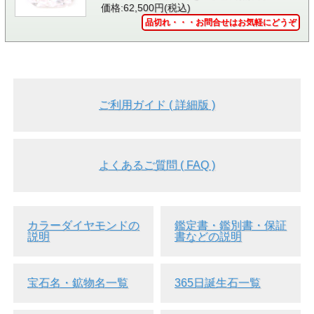
価格:62,500円(税込)
▲
定規
の上に置いて撮影しました。大体の大きさ(小ささ)が
品切れ・・・お問合せはお気軽にどうぞ
お判りいただけると思います。
シリコンキャッチは半球型です。
ご利用ガイド ( 詳細版 )
▲側面画像
▲裏面画像
よくあるご質問 ( FAQ )
カラーダイヤモンドの
鑑定書・鑑別書・保証
説明
書などの説明
▲ 中央宝石研究所発行 ソ
宝石名・鉱物名一覧
365日誕生石一覧
ーティング画像