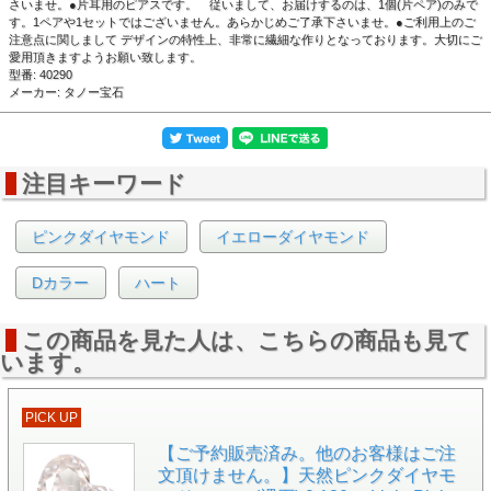
さいませ。●片耳用のピアスです。 従いまして、お届けするのは、1個(片ペア)のみで
す。1ペアや1セットではございません。あらかじめご了承下さいませ。●ご利用上のご
注意点に関しまして デザインの特性上、非常に繊細な作りとなっております。大切にご
愛用頂きますようお願い致します。
型番: 40290
メーカー: タノー宝石
注目キーワード
ピンクダイヤモンド
イエローダイヤモンド
Dカラー
ハート
▲正面拡大画像 白い背景で撮影しました。
この商品を見た人は、こちらの商品も見て
います。
PICK UP
【ご予約販売済み。他のお客様はご注
文頂けません。】天然ピンクダイヤモ