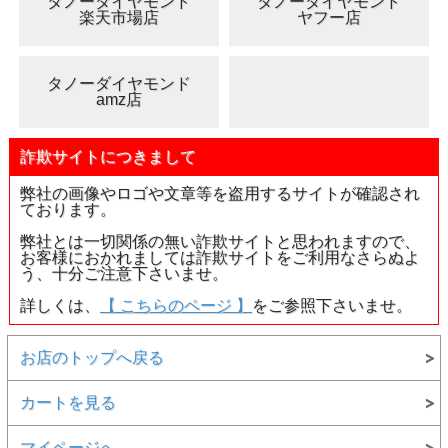
タノーダイヤモンド
タノーダイヤモンド
分が滑り止めの役割を果たし、金属だけのキャッチよりも
楽天市場店
ヤフー店
落下の可能性が低くなっております。
*経年劣化によりシリコンの硬化などによる機能低下がご
ざいます。予めご了承下さいませ。
タノーダイヤモンド
●
片耳用のピアス
です。 従いまして、お届けするのは、
amz店
1個(片ペア)のみ
です。
1ペアや1セットではございませ
ん。
あらかじめご了承下さいませ。
詐欺サイトにつきまして
●ご利用上のご注意点に関しまして
弊社の画像やロゴや文章等を盗用するサイトが確認され
デザインの特性上、非常に繊細な作りとなっております。
ております。
大切にご愛用頂きますようお願い致します。
弊社とは一切関係の無い詐欺サイトと思われますので、
■商品詳細
お客様におかれましては詐欺サイトをご利用なさらぬよ
う、十分ご注意下さいませ。
納期
詳しくは、
【 こちらのページ 】
をご参照下さいませ。
送料の詳しいご説明を読む
お店のトップへ戻る
発送は、即日～3営業日以内です！納
期についての詳しい説明を読む
カートを見る
品番
40290
マイページへ