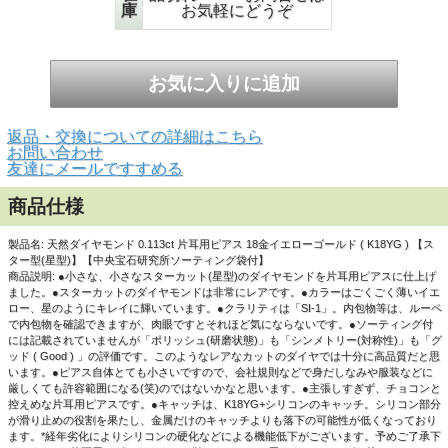
庫
お気軽にどうぞ
▲正面画像 白い背景で撮影しました。シンプルです。余
計なものは何もありません。小さな小さなスターカット(星
型)のダイヤモンドを可愛らしい
片耳ピアス
に仕上げまし
た。
とても小さなスターカット(星型)なので、主張しすぎず、程
よくチョコンと可愛らしく耳元を飾ってくれます。あまり
目立たせたくない方にはオススメです。
返品・交換についての詳細はこちら
お問い合わせ
友達にメールですすめる
商品仕様
製品名: 天然ダイヤモンド 0.113ct 片耳用ピアス 18金イエローゴールド ( K18YG ) 【ス
ター型(星型)】【中央宝石研究所ソーティング袋付】
商品説明: ●小さな、小さなスターカット(星型)のダイヤモンドを片耳用ピアスに仕上げ
ました。●スターカットのダイヤモンドは非常にレアです。●カラーはごくごく薄いイエ
ロー、星のようにキレイに輝いています。●クラリティは「SI-1」。内包物等は、ルーペ
で内包物を確認できますが、肉眼ですとそれほど気にならないです。●ソーティング付
には記載されていませんが「ポリッシュ(研磨状態)」も「シンメトリー(対称性)」も「グ
ッド ( Good ) 」の評価です。このようなレアなカットのダイヤでは十分に高品質だと思
います。●ピアス自体とても小さいですので、会社規則などで身だしなみや服装などに
厳しくても許容範囲になる(笑)のではないかなと思います。●主張しすぎず、チョコンと
控えめな片耳用ピアスです。●キャッチは、K18YG+シリコンのキャッチ。シリコン部分
が滑り止めの役割を果たし、金属だけのキャッチよりも落下の可能性が低くなっており
▲正面画像 黒い背景で撮影しました。
ます。*経年劣化によりシリコンの硬化などによる機能低下がございます。予めご了承下