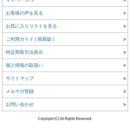
宝石
天然ダイヤモンド
カラ
お客様の声を見る
0.113ct
ット
お気に入りリストを見る
カラ
Under N ( Very Light Yellow ) アンダーN ( ベリ
ー
ー・ライト・イエロー)
ご利用ガイド ( 簡易版 )
色の
天然 ( ナチュラル )
起源
特定商取引法表示
クラ
リテ
SI-1
ィ
個人情報の取扱い
カッ
スター・モディファイド・ブリリアント・カット
ト
( 星型 )
サイトマップ
蛍光
Faint(フェイント)
性
メルマガ登録
鑑定
中央宝石研究所
機関
お問い合わせ
地金
K18YG (18金イエローゴールド )
Copyright (C) All Rights Reserved.
サイ
約 3.9～4.1mm ( 直径 )、 約 12.8mm ( 全長 )
ズ