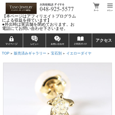
【本ページはアフィリエイトプログラム
による収益を得ています】
●外出時は実店舗を閉めております。お
電話にてお問い合わせ下さいませ。
アクセス
TOP
販売済みギャラリー
宝石別
イエローダイヤ
>
>
>