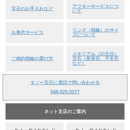
▲ ケース、ラッピングな
ど 詳細はこちら>>
アフターサービスにつ
宝石のお手入れなど
いて
■商品説明
●小さな、小さなスターカット(星型)のダイヤモンドを片
耳用ピアスに仕上げました。
リング（指輪）のサイ
お車代サービス
ズについて
●スターカットのダイヤモンドは非常にレアです。
●カラーはごくごく薄いイエロー、星のようにキレイに輝
いています。
メモリアル（記念日）
ご婚約指輪の選び方
宝石（星座石、干支石
●クラリティは「SI-1」。内包物等は、ルーペで内包物を
など）
確認できますが、肉眼ですとそれほど気にならないです。
●ソーティング付には記載されていませんが「ポリッシュ
(研磨状態)」も「シンメトリー(対称性)」も「グッド (
タノー宝石に電話で問い合わせる
Good ) 」の評価です。このようなレアなカットのダイヤ
では十分に高品質だと思います。
048-925-5577
●ピアス自体とても小さいですので、会社規則などで身だ
しなみや服装などに厳しくても許容範囲になる(笑)のでは
ないかなと思います。
ネット支店のご案内
●主張しすぎず、チョコンと控えめな
片耳用ピアス
です。
●キャッチは、K18YG+シリコンのキャッチ。シリコン部