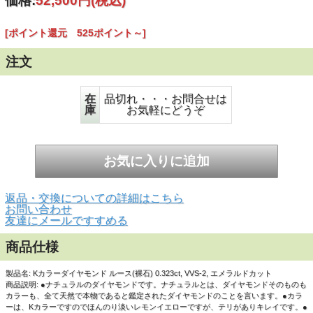
価格:
52,500円
(税込)
[ポイント還元 525ポイント～]
注文
▲正面画像 黒い背景で撮影しました。
在
品切れ・・・お問合せは
庫
お気軽にどうぞ
返品・交換についての詳細はこちら
お問い合わせ
友達にメールですすめる
商品仕様
製品名: Kカラーダイヤモンド ルース(裸石) 0.323ct, VVS-2, エメラルドカット
商品説明: ●ナチュラルのダイヤモンドです。ナチュラルとは、ダイヤモンドそのものも
▲正面画像 白い背景で撮影しました。
カラーも、全て天然で本物であると鑑定されたダイヤモンドのことを言います。●カラ
ーは、Kカラーですのでほんのり淡いレモンイエローですが、テリがありキレイです。●