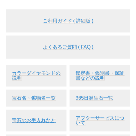
・
蛍光性(フローレッセンス)の面白いダイヤを見
る
・
燐光性とは？
キーワードから見る>>
ご利用ガイド ( 詳細版 )
・
ダイヤモンド
・
ルース(裸石)
納期
ご注文確定後、即日～3営業日以内で発送
致します。
納期についての詳しい説明を見る
よくあるご質問 ( FAQ )
品番
39616
カラット
0.323ct
カラー
Kカラー
カラーダイヤモンドの
鑑定書・鑑別書・保証
説明
書などの説明
色の起源
natural (天然)
クラリティ
VVS-2
宝石名・鉱物名一覧
365日誕生石一覧
カット・シェ
Emerald Cut ( エメラルド・カット )
イプ
鑑定機関
中央宝石研究所
アフターサービスにつ
宝石のお手入れなど
寸法
5.20 × 3.34 × 1.98 mm
いて
蛍光性
Strong Blue (強い青色)