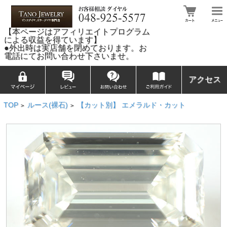
【本ページはアフィリエイトプログラム
による収益を得ています】
●外出時は実店舗を閉めております。お
電話にてお問い合わせ下さいませ。
アクセス
TOP
ルース(裸石)
【カット別】 エメラルド・カット
>
>