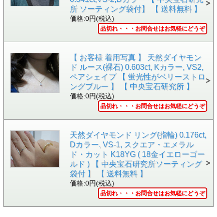
所 ソーティング袋付】 【 送料無料 】
●蛍光が「ストロングブルー」。
価格:0円(税込)
●ブラックライトなどにあてると、とても鮮やかな青色～
品切れ・・・お問合せはお気軽にどうぞ
青白色になりますので、見ていて時間を忘れます。
なお、ブラックライトによって波長が色々あるため、波長
【 お客様 着用写真 】 天然ダイヤモン
によって色調が多少違って見えます。
ド ルース(裸石) 0.603ct, Kカラー, VS2,
●またおそらく燐光性もあると思います。ブラックライト
ペアシェイプ 【 蛍光性がベリーストロ
を消した後もほんの数秒程度ですが、ぼわーっとした光を
ングブルー 】 【 中央宝石研究所 】
放ちます。ほんとに弱い光なので、部屋は真っ暗にしてご
価格:0円(税込)
覧いただければと思います。
品切れ・・・お問合せはお気軽にどうぞ
●ソーティング袋からは分かりませんが、ポリッシュ(研磨
状態)もシンメトリー(対称性)も「ベリーグッド」の評価。
このおかげで美しい数学の世界のような気がするのかもし
天然ダイヤモンド リング(指輪) 0.176ct,
れません。
Dカラー, VS-1, スクエア・エメラル
●クラリティは「VVS-2」。
ド・カット K18YG ( 18金イエローゴー
ルド ) 【 中央宝石研究所ソーティング
●0.3ct台と大きさも十分。リングやペンダントや片耳用ピ
袋付 】 【 送料無料 】
アスや片耳用イヤリング、またこだわりのエンゲージリン
価格:0円(税込)
グ(婚約指輪)への加工も承ります(別料金)。
品切れ・・・お問合せはお気軽にどうぞ
・
ジュエリー加工を全て見る
・
婚約指輪の選び
方
・
お客様オーダー実例集