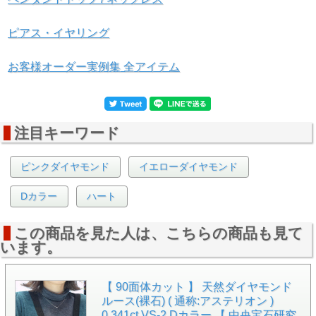
ピアス・イヤリング
お客様オーダー実例集 全アイテム
▲ソーティング画像
中央
▲ルースケース
イメージ
宝石研究所発行。このソー
画像です。中央のピンクダ
ティング袋をつけて発送致
注目キーワード
イヤは撮影用であり、ケー
します。
スには含まれません。
●ナチュラルのダイヤモンドです。
ピンクダイヤモンド
イエローダイヤモンド
ナチュラルとは、ダイヤモンドそのものもカラーも、全て
天然で本物であると鑑定されたダイヤモンドのことを言い
Dカラー
ハート
ます。
●カラーは、Kカラーですのでほんのり淡いレモンイエロ
この商品を見た人は、こちらの商品も見て
ーですが、テリがありキレイです。
います。
●エメラルドカットならではのストレートな直線・シャー
プな四角形の世界を堪能できるルースです。まるで規則正
しく美しい数学の世界に迷い込んだかのようです。
【 90面体カット 】 天然ダイヤモンド
ルース(裸石) ( 通称:アステリオン )
●エメラルドカットのダイヤモンドは、透明の世界に引き
ずり込まれていくような不思議な感覚を受けます。
0.341ct,VS-2,Dカラー 【 中央宝石研究