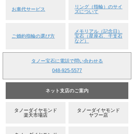
付属品
●ソーティング袋 ( 中央宝石研究所発行 )
リング（指輪）のサイ
お車代サービス
●ルースケース
ズについて
●品質証明書
鑑定書をご希望の方は、別料金にて承り
ます。
メモリアル（記念日）
納期は、約1～2週間延長されます。
ご婚約指輪の選び方
宝石（星座石、干支石
商品と鑑定書をご一緒に発送致します。
など）
鑑定書ご注文ページ
重要なお知らせ
タノー宝石に電話で問い合わせる
●こちらの商品は、
返品・交換・キャンセル等は一切お断
りしております
。
返品・交換・キャンセル等についての詳
048-925-5577
しい説明を読む
●在庫を実店舗等と共有しております。稀ではございます
が、
ご注文のタイミングによりましては、実際には品切れ
している場合がございます
。
ネット支店のご案内
あらかじめご了承下さいませ。
●お問い合わせ等はお気軽にご連絡下さい。
タノーダイヤモンド
タノーダイヤモンド
楽天市場店
ヤフー店