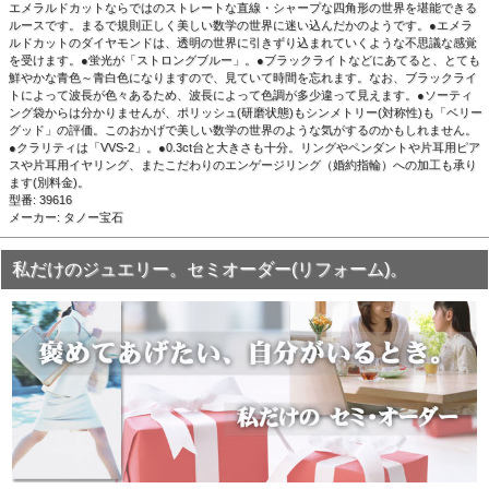
エメラルドカットならではのストレートな直線・シャープな四角形の世界を堪能できる
ルースです。まるで規則正しく美しい数学の世界に迷い込んだかのようです。●エメラ
ルドカットのダイヤモンドは、透明の世界に引きずり込まれていくような不思議な感覚
を受けます。●蛍光が「ストロングブルー」。●ブラックライトなどにあてると、とても
鮮やかな青色～青白色になりますので、見ていて時間を忘れます。なお、ブラックライ
トによって波長が色々あるため、波長によって色調が多少違って見えます。●ソーティ
ング袋からは分かりませんが、ポリッシュ(研磨状態)もシンメトリー(対称性)も「ベリー
グッド」の評価。このおかげで美しい数学の世界のような気がするのかもしれません。
●クラリティは「VVS-2」。●0.3ct台と大きさも十分。リングやペンダントや片耳用ピア
スや片耳用イヤリング、またこだわりのエンゲージリング（婚約指輪）への加工も承り
ます(別料金)。
型番: 39616
メーカー: タノー宝石
私だけのジュエリー。セミオーダー(リフォーム)。
▲正面画像 蛍光性の画像です。黒い背景でブラックライ
トで撮影しました。