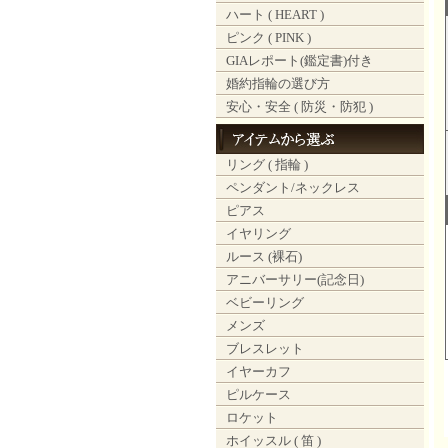
ハート ( HEART )
ピンク ( PINK )
GIAレポート(鑑定書)付き
婚約指輪の選び方
安心・安全 ( 防災・防犯 )
リング ( 指輪 )
ペンダント/ネックレス
ピアス
イヤリング
ルース (裸石)
アニバーサリー(記念日)
ベビーリング
メンズ
ブレスレット
イヤーカフ
ピルケース
ロケット
ホイッスル ( 笛 )