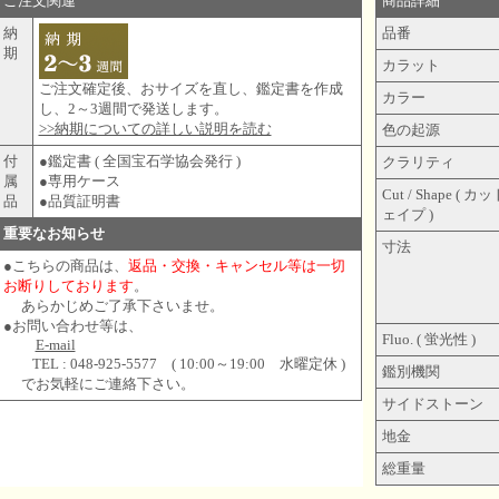
ご注文関連
商品詳細
納
品番
期
カラット
ご注文確定後、おサイズを直し、鑑定書を作成
カラー
し、2～3週間で発送します。
>>納期についての詳しい説明を読む
色の起源
付
●鑑定書 ( 全国宝石学協会発行 )
クラリティ
属
●専用ケース
Cut / Shape ( 
品
●品質証明書
ェイプ )
重要なお知らせ
寸法
●こちらの商品は、
返品・交換・キャンセル等は一切
お断りしております
。
あらかじめご了承下さいませ。
●お問い合わせ等は、
Fluo. ( 蛍光性 )
E-mail
TEL : 048-925-5577 ( 10:00～19:00 水曜定休 )
鑑別機関
でお気軽にご連絡下さい。
サイドストーン
地金
総重量