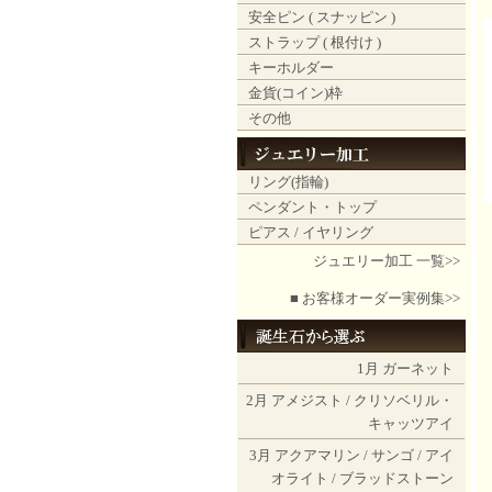
安全ピン ( スナッピン )
ストラップ ( 根付け )
キーホルダー
金貨(コイン)枠
その他
リング(指輪)
ペンダント・トップ
ピアス / イヤリング
ジュエリー加工 一覧>>
■ お客様オーダー実例集>>
1月
ガーネット
2月
アメジスト
/
クリソベリル・
キャッツアイ
3月
アクアマリン
/
サンゴ
/
アイ
オライト
/
ブラッドストーン