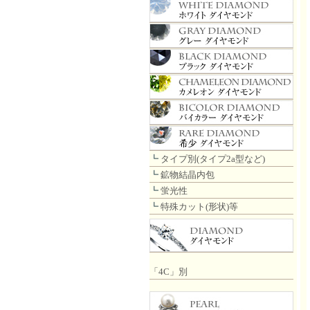
┗
タイプ別(タイプ2a型など)
┗
鉱物結晶内包
┗
蛍光性
┗
特殊カット(形状)等
「4C」別