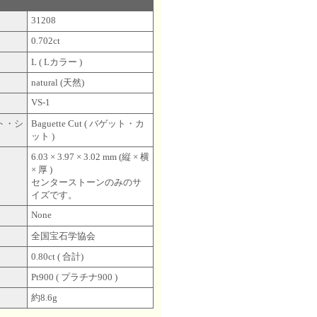
31208
0.702ct
L ( Lカラー )
natural (天然)
VS-1
カット・シ
Baguette Cut ( バゲット・カ
ット )
6.03 × 3.97 × 3.02 mm (縦 × 横
× 厚 )
センターストーンのみのサ
イズです。
None
全国宝石学協会
0.80ct ( 合計)
Pt900 ( プラチナ900 )
約8.6g