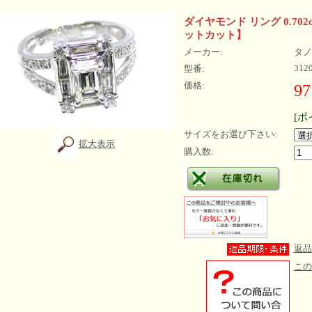
ダイヤモンド リング 0.702ct
ットカット】
メーカー:
タノ
312
型番:
価格:
97
[ポ
サイズをお選び下さい:
拡大表示
購入数:
返品
この