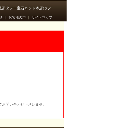
門店 タノー宝石ネット本店(タノ
せ
｜
お客様の声
｜
サイトマップ
てお問い合わせ下さいませ。