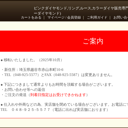
ピンクダイヤモンド,リング,ルース,カラーダイヤ販売専
ーダイヤモンド)
カートをみる
｜
マイページ / 会員登録
｜
ご利用ガイド
｜
お問い合
ご案内
● 移転いたしました。（2025年10月）
・新住所：埼玉県越谷市赤山本町10-6
・TEL（048-925-5577）とFAX（048-925-5587）は変更ありません。
● 下記につきまして通常よりもお時間を頂戴する場合がございます。
・お問い合わせ等への返信
・ご注文の発送（
到着日指定はお受けできかねます
）
● 仕入れや外商などの為、実店舗を閉めている場合がございます。お電話に
TEL ０４８-９２５-５５７７（電話に出れば実店舗におります）