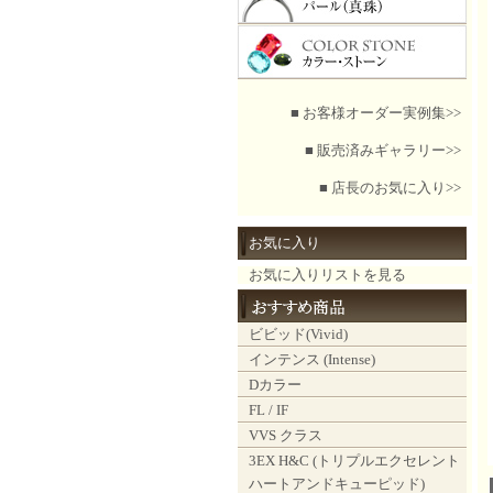
■ お客様オーダー実例集>>
■ 販売済みギャラリー>>
■ 店長のお気に入り>>
お気に入り
お気に入りリストを見る
ビビッド(Vivid)
インテンス (Intense)
Dカラー
FL / IF
VVS クラス
3EX H&C (トリプルエクセレント
ハートアンドキューピッド)