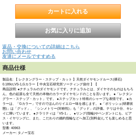
▲正面画像 黒い背景で撮影しました。
返品・交換についての詳細はこちら
お問い合わせ
友達にメールですすめる
商品仕様
製品名: 【 レクタングラー・ステップ・カット 】天然ダイヤモンドルース(裸石)
0.189ct,VS-1,Gカラー【 中央宝石研究所ソーティング袋付 】【
商品説明: ●ナチュラルのダイヤモンドです。ナチュラルとは、ダイヤそのものはもちろ
ん、色の起源も全て天然の本物のカラーダイヤモンドのことを言います。 ●「レクタン
グラー・ステップ・カット」です。 ●ステップカット特有のシャープな表情です。 ●カ
ラーは、「Gカラー」ですのでほんのりイエロー味を感じます。 ●「ポリッシュ(研磨状
態)」は「グッド」、「シンメトリー(対称性)」も「グッド」の評価。テリは十分、キレ
イに輝いています。 ●クラリティは「VS-1」。 ●リング(指輪)やペンダントにも、ピア
ス・イヤリングに、また、こだわりの婚約指輪などへ加工(別料金)しても楽しめると思
います。
型番: 40963
メーカー: タノー宝石