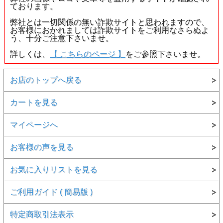
ております。
・
お客様オーダー実例集
弊社とは一切関係の無い詐欺サイトと思われますので、
お客様におかれましては詐欺サイトをご利用なさらぬよ
● キーワードから見てみる
う、十分ご注意下さいませ。
・
ダイヤモンド
詳しくは、
【 こちらのページ 】
をご参照下さいませ。
・
ルース(裸石)
【 発送 】 ：
ご注文確定後、即日～3営業日以内に発
お店のトップへ戻る
送致します。発送についての詳しい説明を見る
● 品番 ： 40963
カートを見る
● カラット ： 0.189ct
● カラー ： Gカラー
● 色の起源 ： Natural ( ナチュラル )
マイページへ
● クラリティ ： VS-1
● カット ： Rectangular Step Cut (レクタングラー・ステ
お客様の声を見る
ップ・カット)
● 寸法 ： 2.98 × 2.83 × 2.28 mm
● 蛍光性 ： None ( なし )
お気に入りリストを見る
● 鑑定機関 ： 中央宝石研究所
● 付属品 ： ・ソーティング袋 (中央宝石研究所発行) ・
簡易ルースケース ・品質証明書
ご利用ガイド ( 簡易版 )
特定商取引法表示
●こちらの商品は、鑑定書は承れません。