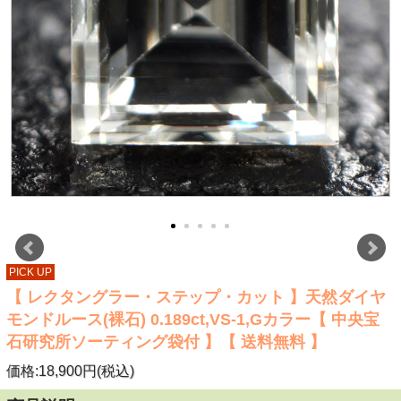
PICK UP
【 レクタングラー・ステップ・カット 】天然ダイヤ
モンドルース(裸石) 0.189ct,VS-1,Gカラー【 中央宝
石研究所ソーティング袋付 】【 送料無料 】
価格:18,900円(税込)