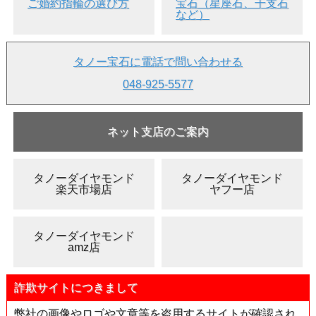
ご婚約指輪の選び方
宝石（星座石、干支石
など）
▲中央宝石研究所 ソーティング画像
●ナチュラルのダイヤモンドです。ナチュラルとは、ダイヤ
タノー宝石に電話で問い合わせる
そのものはもちろん、色の起源も全て天然の本物のカラーダ
イヤモンドのことを言います。
048-925-5577
●「レクタングラー・ステップ・カット」です。
●ステップカット特有のシャープな表情です。
ネット支店のご案内
●カラーは、「Gカラー」ですのでほんのりイエロー味を感
じます。
●「ポリッシュ(研磨状態)」は「グッド」、「シンメトリー
タノーダイヤモンド
タノーダイヤモンド
(対称性)」も「グッド」の評価。テリは十分、キレイに輝い
楽天市場店
ヤフー店
ています。
●クラリティは「VS-1」。
タノーダイヤモンド
●リング(指輪)やペンダントにも、ピアス・イヤリングに、
amz店
また、こだわりの婚約指輪などへ加工(別料金)しても楽しめ
ると思います。
詐欺サイトにつきまして
・
ジュエリー加工を全て見る
・
婚約指輪の選び方
弊社の画像やロゴや文章等を盗用するサイトが確認され