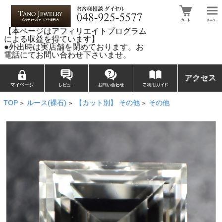
【本ページはアフィリエイトプログラム
による収益を得ています】
●外出時は実店舗を閉めております。お
電話にてお問い合わせ下さいませ。
アクセス
TOP
ルース(裸石)
【カット別】 その他
その他
>
>
>