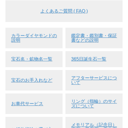
よくあるご質問 ( FAQ )
▲裏面画像
カラーダイヤモンドの
鑑定書・鑑別書・保証
説明
書などの説明
宝石名・鉱物名一覧
365日誕生石一覧
アフターサービスにつ
宝石のお手入れなど
いて
リング（指輪）のサイ
お車代サービス
ズについて
メモリアル（記念日）