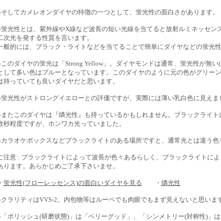
●そしてカメレオンダイヤの特徴の一つとして、蛍光性の面白さがあります。
●蛍光性とは、紫外線やX線など波長の短い光線を当てると放射ルミネッセン
二次光を発する性質を言います。
一般的には、ブラック・ライトなどを当てることで簡単にダイヤなどの蛍光
●このダイヤの蛍光は「Strong Yellow」。ダイヤモンドは通常、蛍光性が無い(No
として多い色はブルーとなっています。このダイヤのように元の色がグリー
は持っていても良いダイヤだと思います。
●蛍光性がストロングイエローとの評価ですが、実際には薄い乳白色に見えま
●またこのダイヤは『燐光性』も持っているかもしれません。ブラックライト
数秒程度ですが、ホンワカ光っていました。
●カラオケボックスなどブラックライトのある場所ですと、通常光とは違う色
ご注意 : ブラックライトによって波長が色々あるらしく、ブラックライトに
あります。あらかじめご了承下さいませ。
・
蛍光性(フローレッセンス)の面白いダイヤを見る
・
燐光性
●クラリティはVVS-2。内包物等はルーペでも肉眼でもまず見えないと思いま
●「ポリッシュ(研磨状態)」は「ベリーグッド」、「シンメトリー(対称性)」