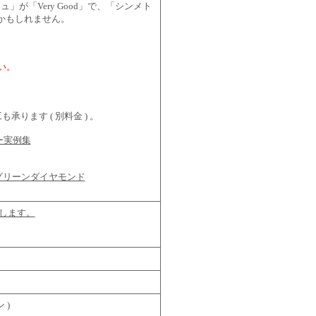
「Very Good」で、「シンメト
げかもしれません。
い。
ります ( 別料金 ) 。
ー実例集
グリーンダイヤモンド
します。
 )