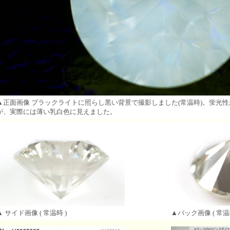
▲正面画像 ブラックライトに照らし黒い背景で撮影しました(常温時)。蛍光
が、実際には薄い乳白色に見えました。
▲ サイド画像 ( 常温時 )
▲バック画像 ( 常温