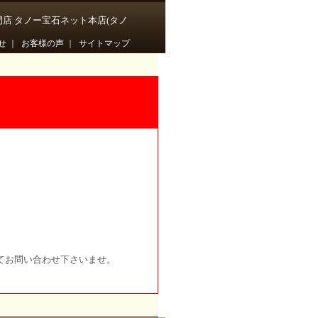
門店 タノー宝石ネット本店(タノ
せ
｜
お客様の声
｜
サイトマップ
てお問い合わせ下さいませ。