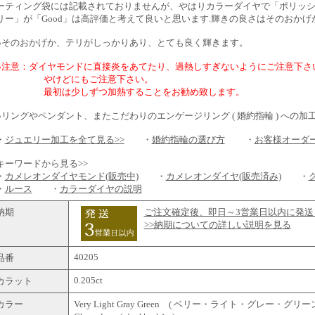
ーティング袋には記載されておりませんが、やはりカラーダイヤで「ポリッシュ」が
リー」が「Good」は高評価と考えて良いと思います.輝きの良さはそのおか
●そのおかげか、テリがしっかりあり、とても良く輝きます。
●注意：ダイヤモンドに直接炎をあてたり、過熱しすぎないようにご注意下さ
やけどにもご注意下さい。
最初は少しずつ加熱することをお勧め致します。
●リングやペンダント、またこだわりのエンゲージリング ( 婚約指輪 ) への加工も承
・
ジュエリー加工を全て見る>>
・
婚約指輪の選び方
・
お客様オーダ
キーワードから見る>>
・
カメレオンダイヤモンド(販売中)
・
カメレオンダイヤ(販売済み)
・
・
ルース
・
カラーダイヤの説明
納期
ご注文確定後、即日～3営業日以内に発送
>>納期についての詳しい説明を見る
40205
品番
0.205ct
カラット
カラー
Very Light Gray Green ( ベリー・ライト・グレー・グリーン