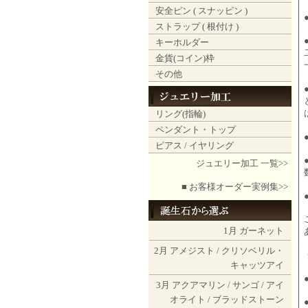
安全ピン ( スナッピン )
ストラップ ( 根付け )
キーホルダー
金貨(コイン)枠
その他
リング(指輪)
ペンダント・トップ
ピアス / イヤリング
ジュエリー加工 一覧>>
■ お客様オーダー実例集>>
1月
ガーネット
2月
アメジスト
/
クリソベリル・
キャッツアイ
3月
アクアマリン
/
サンゴ
/
アイ
オライト
/
ブラッドストーン