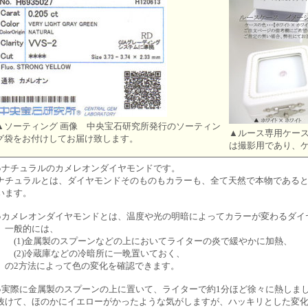
▲ソーティング 画像 中央宝石研究所発行のソーティン
▲ルース専用ケー
グ袋をお付けしてお届け致します。
は撮影用であり、
●ナチュラルのカメレオンダイヤモンドです。
ナチュラルとは、ダイヤモンドそのものもカラーも、全て天然で本物である
います。
●カメレオンダイヤモンドとは、温度や光の明暗によってカラーが変わるダイ
一般的には、
(1)金属製のスプーンなどの上においてライターの炎で緩やかに加熱、
(2)冷蔵庫などの冷暗所に一晩置いておく、
の2方法によって色の変化を確認できます。
●実際に金属製のスプーンの上に置いて、ライターで約1分ほど徐々に熱しま
抜けて、ほのかにイエローがかったような気がしますが、ハッキリとした変