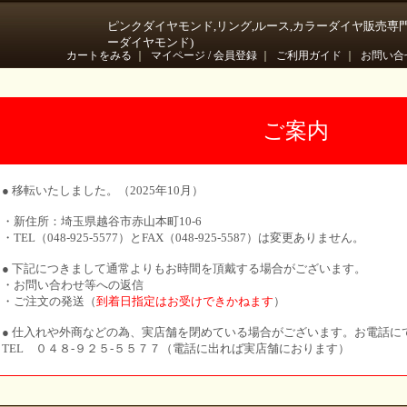
ピンクダイヤモンド,リング,ルース,カラーダイヤ販売専
ーダイヤモンド)
カートをみる
｜
マイページ / 会員登録
｜
ご利用ガイド
｜
お問い合
ご案内
● 移転いたしました。（2025年10月）
・新住所：埼玉県越谷市赤山本町10-6
・TEL（048-925-5577）とFAX（048-925-5587）は変更ありません。
● 下記につきまして通常よりもお時間を頂戴する場合がございます。
・お問い合わせ等への返信
・ご注文の発送（
到着日指定はお受けできかねます
）
● 仕入れや外商などの為、実店舗を閉めている場合がございます。お電話に
TEL ０４８-９２５-５５７７（電話に出れば実店舗におります）