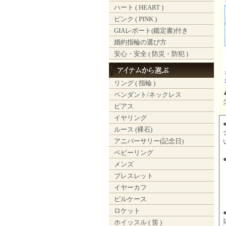
ハート ( HEART )
ピンク ( PINK )
GIAレポート(鑑定書)付き
婚約指輪の選び方
安心・安全 ( 防災・防犯 )
リング ( 指輪 )
ペンダント/ネックレス
ピアス
イヤリング
ルース (裸石)
アニバーサリー(記念日)
ベビーリング
メンズ
ブレスレット
イヤーカフ
ピルケース
ロケット
ホイッスル ( 笛 )