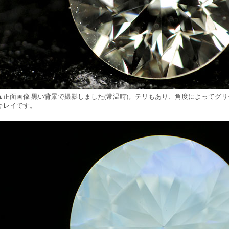
▲正面画像 黒い背景で撮影しました(常温時)。テリもあり、角度によってグ
キレイです。