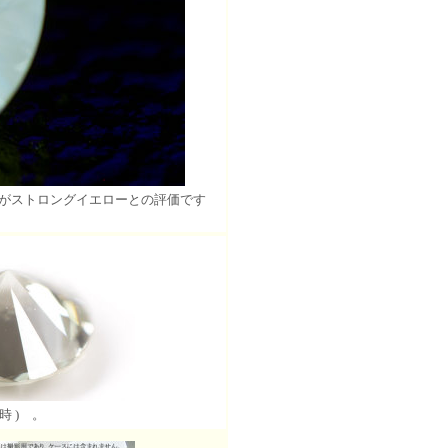
性がストロングイエローとの評価です
時 ) 。