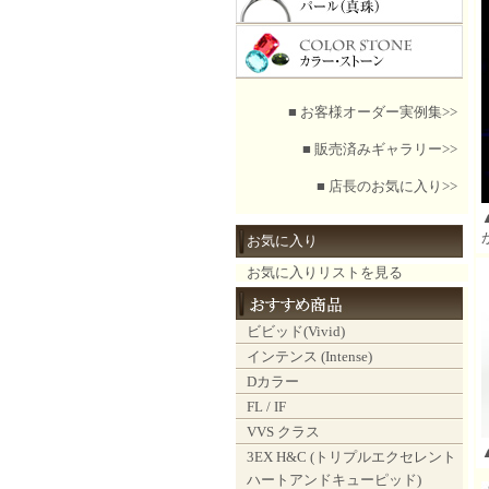
■ お客様オーダー実例集>>
■ 販売済みギャラリー>>
■ 店長のお気に入り>>
お気に入り
お気に入りリストを見る
ビビッド(Vivid)
インテンス (Intense)
Dカラー
FL / IF
VVS クラス
3EX H&C (トリプルエクセレント
ハートアンドキューピッド)