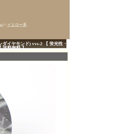
g)
>
イエロー系
ダイヤモンド) vvs-2 【 蛍光性・
 送料無料 】