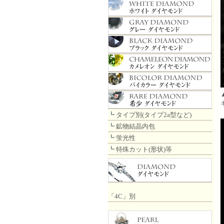
┗
タイプ別(タイプ2a型など)
┗
鉱物結晶内包
┗
蛍光性
┗
特殊カット(形状)等
「4C」別