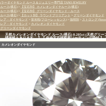
カラーダイヤモンド ルース＆ジュエリー専門店 TANO JEWELRY
>
ルース(裸石)
>
【宝石別】 カメレオンダイヤルース(裸石)
>
ルース(裸石)
>
【宝石別】 グリーンダイヤモンド・ルース
>
ルース(裸石)
>
【カット別】 ラウンドブリリアント
>
グリーンダイヤモンド
>
レア・ダイヤモンド
>
蛍光性(フローレッセンス)
>
強弱別
>
ストロング (Stron
>
レア・ダイヤモンド
>
カメレオンダイヤモンド
>
グリーンダイヤモンド
天然カメレオンダイヤモンド ルース(裸石) 0.205ct (天然グリーン
燐光性もあります。 】【 中央宝石研究所ソーティング袋付 】【
カメレオンダイヤモンド