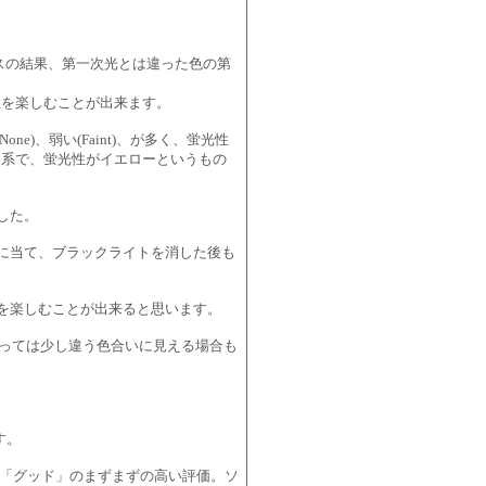
スの結果、第一次光とは違った色の第
性を楽しむことが出来ます。
ne)、弱い(Faint)、が多く、蛍光性
ン系で、蛍光性がイエローというもの
した。
に当て、ブラックライトを消した後も
を楽しむことが出来ると思います。
よっては少し違う色合いに見える場合も
す。
は「グッド」のまずまずの高い評価。ソ