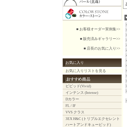
■ お客様オーダー実例集>>
■ 販売済みギャラリー>>
■ 店長のお気に入り>>
お気に入り
お気に入りリストを見る
ビビッド(Vivid)
インテンス (Intense)
Dカラー
FL / IF
VVS クラス
3EX H&C (トリプルエクセレント
ハートアンドキューピッド)