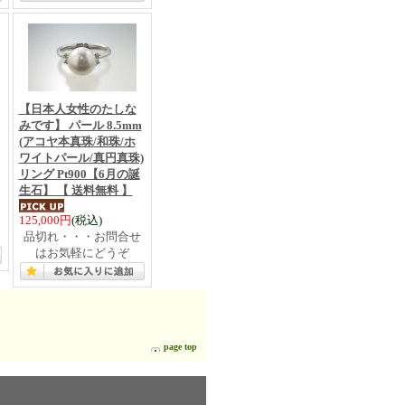
【日本人女性のたしな
みです】 パール 8.5mm
(アコヤ本真珠/和珠/ホ
ワイトパール/真円真珠)
リング Pt900【6月の誕
生石】 【 送料無料 】
125,000円
(税込)
品切れ・・・お問合せ
はお気軽にどうぞ
page top