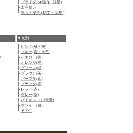
├
ブライダル(婚約・結婚)
├
出産祝い
└
安心・安全 ( 防災・防犯 )
▼色別
├
ピンク(桃・桜)
├
ブルー(青・水色)
グ
├
イエロー(黄)
├
オレンジ(橙)
て
├
グリーン(緑)
├
ブラウン(茶)
├
パープル(紫)
├
ブラック(黒)
├
レッド(赤)
├
グレー(灰)
├
バイオレット(青紫)
├
ホワイト(白)
└
その他