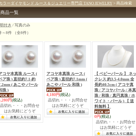
カラーダイヤモンド ルース＆ジュエリー専門店 TANO JEWELRY
> 商品検索
商品一覧
明付き
/ 写真のみ
件～8件 （全8件）
アコヤ本真珠 ルース (
アコヤ本真珠 ルース (
【 ベビーパール 】 ネ
ペア珠 ) 直径約7.1-約
ペア珠 ) 直径約7.1mm (
クレス 約3.5-4.0mm 全
7.2mm ( あこや パール
あこや パール 和珠 )
長約40.5cm ( アコヤ真
和珠 )
珠 / アコヤパール / 本真
4,180円
(税込)
珠 / 和珠 / 真円真珠 / ホ
4,280円
(税込)
品切れ・・・お問合せ
ワイト・パール ) 【 送
品切れ・・・お問合せ
はお気軽にどうぞ
料無料 】
はお気軽にどうぞ
0円
(税込)
品切れ・・・お問合せ
はお気軽にどうぞ