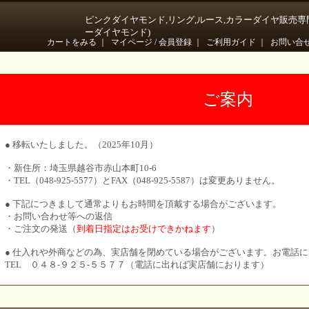
ピンクダイヤモンド,リング,ルース,カラーダイヤ販売専
ーダイヤモンド)
カートをみる
｜
マイページ / 会員登録
｜
ご利用ガイド
｜
お問い合
ご案内
● 移転いたしました。（2025年10月）
・新住所：埼玉県越谷市赤山本町10-6
・TEL（048-925-5577）とFAX（048-925-5587）は変更ありません。
● 下記につきまして通常よりもお時間を頂戴する場合がございます。
・お問い合わせ等への返信
・ご注文の発送（
到着日指定はお受けできかねます
）
● 仕入れや外商などの為、実店舗を閉めている場合がございます。お電話
TEL ０４８-９２５-５５７７（電話に出れば実店舗におります）