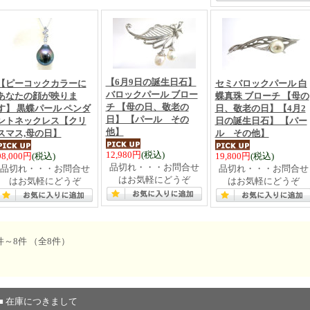
【6月9日の誕生日石】
【ピーコックカラーに
セミバロックパール 白
バロックパール ブロー
あなたの顔が映りま
蝶真珠 ブローチ 【母の
チ 【母の日、敬老の
す】 黒蝶パール ペンダ
日、敬老の日】【4月2
日】 【パール その
ントネックレス【クリ
日の誕生日石】 【パー
他】
スマス,母の日】
ル その他】
12,980円
(税込)
98,000円
(税込)
19,800円
(税込)
品切れ・・・お問合せ
品切れ・・・お問合せ
品切れ・・・お問合せ
はお気軽にどうぞ
はお気軽にどうぞ
はお気軽にどうぞ
件～8件 （全8件）
■ 在庫につきまして