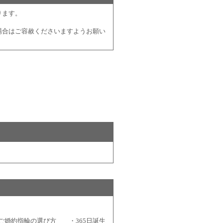
ります。
場合はご容赦くださいますようお願い
ご婚約指輪の選び方
・
365日誕生