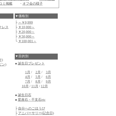
コミ掲載
・
オフ会の様子
▼価格別
├
～￥9,999
クレス
├
￥10,000～
├
￥20,000～
├
￥50,000～
└
￥100,001～
▼目的別
)
●
誕生日プレゼント
ピン)
1月
/
2月
/
3月
4月
/
5月
/
6月
7月
/
8月
/
9月
10月
/
11月
/
12月
●
誕生日石
●
星座石・干支石etc
├
自分へのごほうび
├
アニバーサリー(記念日)