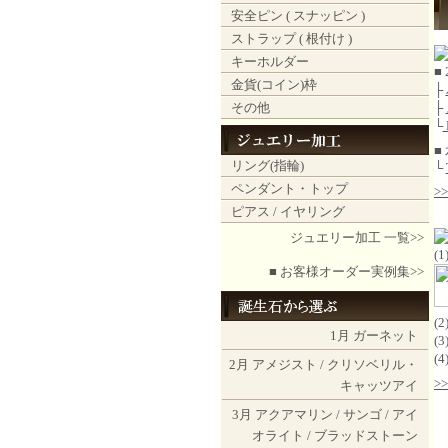
安全ピン ( スナッピン )
ストラップ ( 根付け )
キーホルダー
■
金貨(コイン)枠
├
その他
├
└
■
リング(指輪)
└
ペンダント・トップ
>
ピアス / イヤリング
ジュエリー加工 一覧>>
(
■ お客様オーダー実例集>>
(
1月
ガーネット
(
(
2月
アメジスト
/
クリソベリル・
>
キャッツアイ
3月
アクアマリン
/
サンゴ
/
アイ
オライト
/
ブラッドストーン