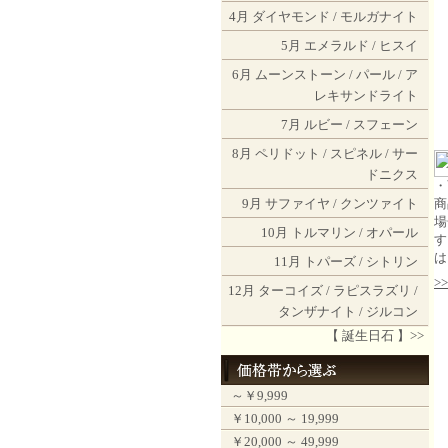
4月
ダイヤモンド
/
モルガナイト
5月
エメラルド
/
ヒスイ
6月
ムーンストーン
/
パール
/
ア
レキサンドライト
7月
ルビー
/
スフェーン
8月
ペリドット
/
スピネル
/
サー
ドニクス
・
9月
サファイヤ
/
クンツァイト
商
場
10月
トルマリン
/
オパール
す
は
11月
トパーズ
/
シトリン
>
12月
ターコイズ
/
ラピスラズリ
/
タンザナイト
/
ジルコン
【 誕生日石 】>>
～￥9,999
￥10,000 ～ 19,999
￥20,000 ～ 49,999