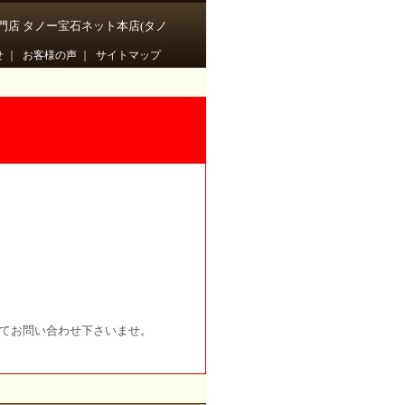
門店 タノー宝石ネット本店(タノ
せ
｜
お客様の声
｜
サイトマップ
にてお問い合わせ下さいませ。