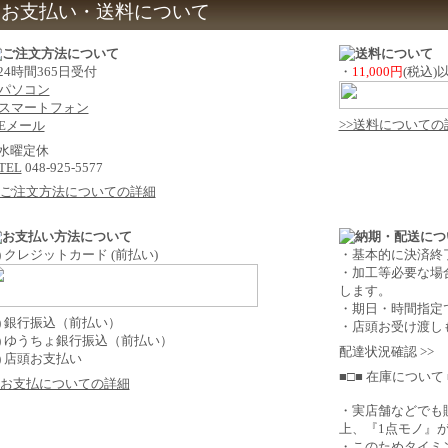
お支払い・送料について
 24時間365日受付
・
11,000円
(税込
パソコン
スマートフォン
>>送料についての
Eメール
 水曜定休
TEL
048-925-5577
>ご注文方法についての詳細
1) クレジットカード (前払い)
・基本的に決済終
・加工等必要な場
します。
・期日・時間指定
2) 銀行振込（前払い）
・店頭お受け渡し
3) ゆうちょ銀行振込（前払い）
配達状況確認 >>
4) 店頭お支払い
■□■ 在庫について 
>お支払についての詳細
・実店舗などでも
上、『1点モノ』
・このためタイミ