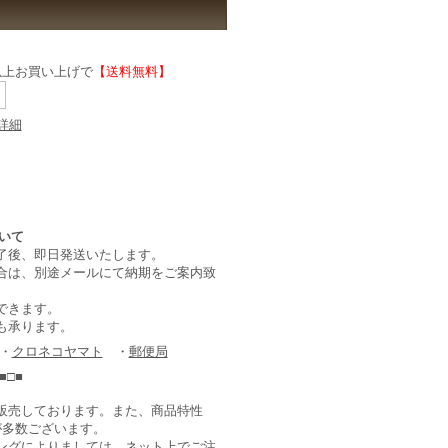
)以上お買い上げで
【送料無料】
詳細
了後、即日発送いたします。
合は、別途メールにて納期をご案内致
できます。
も承ります。
 ・
クロネコヤマト
・
郵便局
■□■
販売しております。また、商品特性
が多数ございます。
ングによりましては、ネット上でご注