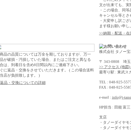
文が出来ても、実
・この場合、同等
キャンセル等とさ
・大変申し訳ござ
ます様お願い申し
>>納期・配送・
株式会社 タノー宝
商品の品質については万全を期しておりますが、万一
品が破損・汚損していた場合、またはご注文と異なる
〒 343-0808 
合は、到着日を含め8日間以内にご連絡下さい。
>> アクセス (地図
ぐに返品・交換をさせていただきます。 ( この場合送料
最寄り駅 : 東武
当店が負担致します。 )
TEL : 048-925-5
>返品・交換についての詳細
FAX : 048-925-5
e-mail :
info@j-tan
HP担当 : 田能 富三
支店
・タノーダイヤモ
・タノーダイヤモ