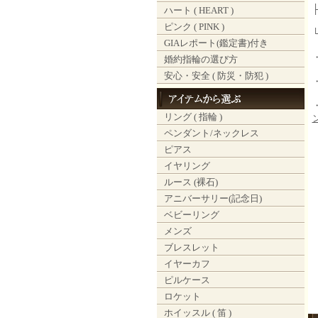
ハート ( HEART )
ピンク ( PINK )
GIAレポート(鑑定書)付き
婚約指輪の選び方
安心・安全 ( 防災・防犯 )
リング ( 指輪 )
ペンダント/ネックレス
ピアス
イヤリング
ルース (裸石)
アニバーサリー(記念日)
ベビーリング
メンズ
ブレスレット
イヤーカフ
ピルケース
ロケット
ホイッスル ( 笛 )