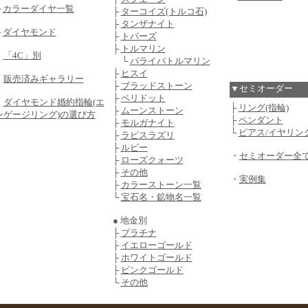
├
カラーダイヤ一覧
├
ターコイズ(トルコ石)
├
タンザナイト
└
ダイヤモンド
├
トパーズ
├
トルマリン
・
「4C」別
└
パライバトルマリン
├
ヒスイ
・
販売済みギャラリー
├
ブラッドストーン
▼セミオーダー
├
ペリドット
・
ダイヤモンド婚約指輪(エ
├
リング(指輪)
├
ムーンストーン
ンゲージリング)の選び方
├
ペンダント
├
モルガナイト
└
ピアス/イヤリン
├
ラピスラズリ
├
ルビー
・
セミオーダー全
├
ローズクォーツ
├
その他
・
実例集
├
カラーストーン一覧
└
宝石名・鉱物名一覧
● 地金別
├
プラチナ
├
イエローゴールド
├
ホワイトゴールド
├
ピンクゴールド
└
その他