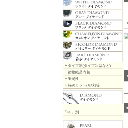
┗
タイプ別(タイプ2a型など)
┗
鉱物結晶内包
┗
蛍光性
┗
特殊カット(形状)等
「4C」別