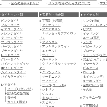
石
・
宝石のお手入れなど
・
リング(指輪)のサイズについて
・
マス
▼ダイヤモンド別
▼宝石別・地金別
▼アイテム別
├
ピンクダイヤ
● 宝石別 (50音順)
├
リング(指輪)
├
ブルーダイヤ
├
アイオライト
├
ペンダント/ネッ
├
イエローダイヤ
├
アクアマリン
├
ピアス
├
オレンジダイヤ
└
サンタマリアアクワマ
├
イヤリング
├
グリーンダイヤ
リン
├
ルース(裸石)
├
ブラウンダイヤ
├
アメシスト
├
メンズ
├
パープルダイヤ
├
アレキサンドライト
├
ベビーリング
├
ブラックダイヤ
├
エメラルド
├
ブローチ
├
レッドダイヤ
├
オパール
├
ストラップ(根付け
├
グレーダイヤ
├
ガーネット
├
安全ピン(スナッ
├
バイオレットダイヤ
├
クリソベリル・キャッツ
├
イヤーカフ
├
ホワイトダイヤ
アイ
├
ピルケース
├
カメレオンダイヤ
├
クンツァイト
├
ロケット
├
バイカラーダイヤ
├
サードニクス
├
ホイッスル(笛)
├
サファイア
├
キーホルダー
├
レアダイヤ
├
サンゴ(コーラル)
├
金貨(コイン)枠
├
タイプ ( 1型 / 2型 )
├
シトリン
└
その他
├
鉱物の結晶内包
├
ジルコン
├
蛍光性
●
アイテム一覧
├
真珠(パール)
└
カット ( 形状 )
├
スピネル
●
宝石用器材
├
スフェーン